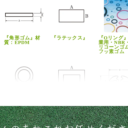
『角形ゴム』材
『ラテックス』
『Oリング
質：EPDM
業用・NBR
リコーンゴ
フッ素ゴム
『ゴム管』伸縮
『ネオプレン押
『差込ゴム
性なし
出スポンジ』材
枠ゴムパッ
質：クロロプレ
ン・Hゴム
ン