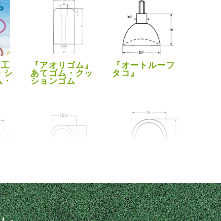
』工
『アオリゴム』
『オートルーフ
・シ
あてゴム・クッ
タコ』
ム・
ションゴム
』窓
『スポンジトリ
『戸当たりゴ
キ
ム』
ム』