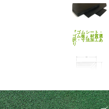
『ゴムシート・
ゴム板』材質選
択・寸法加工あ
り
『コーナーパッ
ト』保冷機用パ
ッキンとして