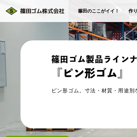
篠田のここがイイ！
作
篠田ゴム製品ライン
『ピン形ゴム』
ピン形ゴム。寸法・材質・用途別